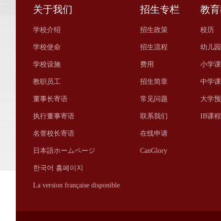
关于我们
招生专栏
教育
学校介绍
招生政策
校历
学校使命
招生流程
幼儿园
学校设施
费用
小学课
教职员工
招生简章
中学课
董事长寄语
常见问题
大学预
执行董事寄语
联系我们
IB课
名誉校长寄语
在线申请
日本語ホームページ
CanGlory
한국어 홈페이지
La version française disponible