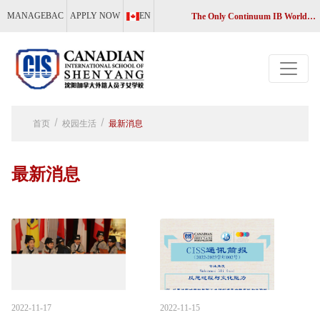
MANAGEBAC
APPLY NOW
EN
The Only Continuum IB World School in Liaoning, China
首页
校园生活
最新消息
最新消息
2022-11-17
2022-11-15