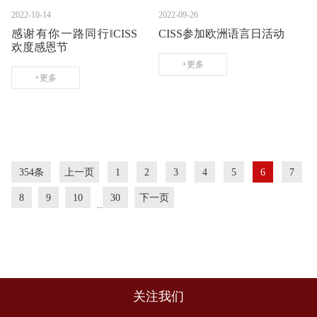
2022-10-14
2022-09-26
感谢有你一路同行‖CISS
CISS参加欧洲语言日活动
欢度感恩节
+更多
+更多
354条
上一页
1
2
3
4
5
6
7
8
9
10
30
下一页
..
关注我们