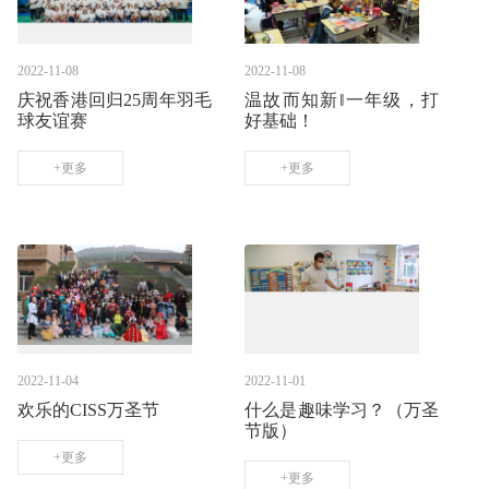
2022-11-08
2022-11-08
庆祝香港回归25周年羽毛
温故而知新‖一年级，打
球友谊赛
好基础！
+更多
+更多
2022-11-04
2022-11-01
欢乐的CISS万圣节
什么是趣味学习？（万圣
节版）
+更多
+更多