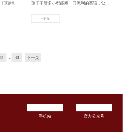
独特...
孩子不管多小都能飚一口流利的英语，让...
+更多
..
13
30
下一页
手机站
官方公众号