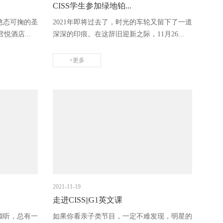
CISS学生参加绿地铂...
憨态可掬的圣
2021年即将过去了，时光的车轮又留下了一道
悦酒店...
深深的印痕。在这辞旧迎新之际，11月26...
+更多
2021-11-19
走进CISS||G1英文课
倾听，总有一
如果你看亲子类节目，一定不难发现，明星的