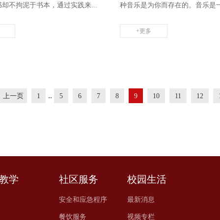
却不拘泥于书本，通过实践来...
种音乐是为你而存在的。音乐是一门
+更多
..
上一页
1
5
6
7
8
9
10
11
12
教学
社区服务
校园生活
安全和应急程序
最新消息
餐饮服务
视频专栏