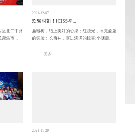
2021-12-07
欢聚时刻！‖CISS举...
铁西区北二中路
圣诞树，结上美好的心愿；红烛光，照亮盈盈
集市...
的笑脸；长筒袜，塞进满满的惊喜;小驯鹿...
+更多
2021-11-29