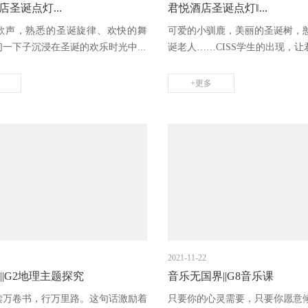
圣诞点灯...
君悦酒店圣诞点灯‖...
歌声，熟悉的圣诞旋律、欢快的舞
可爱的小驯鹿，美丽的圣诞树，
一下子沉浸在圣诞的欢乐时光中...
诞老人……CISS学生的出现，让君
+更多
2021-11-22
S||G2地理主题探究
音乐无国界||G8音乐课
读万卷书，行万里路。这句话激励着
只要你的心灵需要，只要你愿意