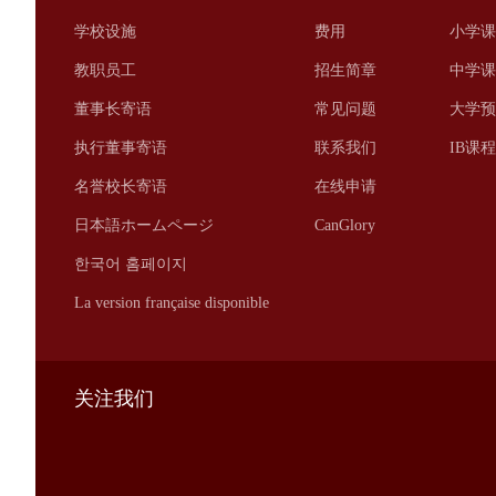
学校设施
费用
小学课
教职员工
招生简章
中学课
董事长寄语
常见问题
大学预
执行董事寄语
联系我们
IB课
名誉校长寄语
在线申请
日本語ホームページ
CanGlory
한국어 홈페이지
La version française disponible
关注我们