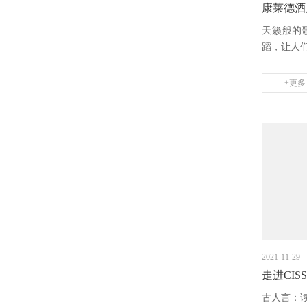
康莱德酒店
天籁般的
蹈，让人们
+更多
2021-11-29
走进CIS
古人言：